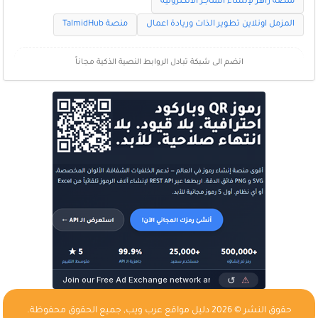
منصة زاهر لإنشاء المتاجر الالكترونية
المزمل اونلاين تطوير الذات وريادة اعمال
منصة TalmidHub
انضم الى شبكة تبادل الروابط النصية الذكية مجاناً
حقوق النشر © 2026
دليل مواقع عرب ويب
, جميع الحقوق محفوظة.