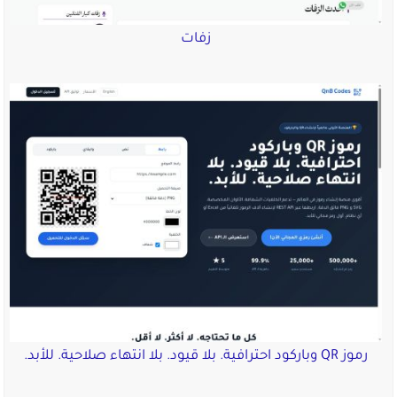
زفات
رموز QR وباركود احترافية. بلا قيود. بلا انتهاء صلاحية. للأبد.