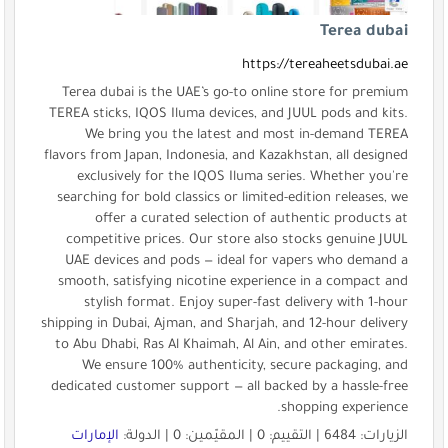
Terea dubai
https://tereaheetsdubai.ae
Terea dubai is the UAE’s go-to online store for premium
TEREA sticks, IQOS Iluma devices, and JUUL pods and kits.
We bring you the latest and most in-demand TEREA
flavors from Japan, Indonesia, and Kazakhstan, all designed
exclusively for the IQOS Iluma series. Whether you're
searching for bold classics or limited-edition releases, we
offer a curated selection of authentic products at
competitive prices. Our store also stocks genuine JUUL
UAE devices and pods — ideal for vapers who demand a
smooth, satisfying nicotine experience in a compact and
stylish format. Enjoy super-fast delivery with 1-hour
shipping in Dubai, Ajman, and Sharjah, and 12-hour delivery
to Abu Dhabi, Ras Al Khaimah, Al Ain, and other emirates.
We ensure 100% authenticity, secure packaging, and
dedicated customer support — all backed by a hassle-free
shopping experience.
الزيارات: 6484 | التقييم: 0 | المقيّمين: 0 | الدولة:
الإمارات