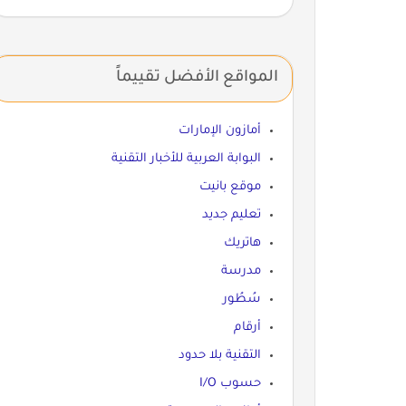
المواقع الأفضل تقييماً
أمازون الإمارات
البوابة العربية للأخبار التقنية
موقع بانيت
تعليم جديد
هاتريك
مدرسة
سُطُور
أرقام
التقنية بلا حدود
حسوب I/O