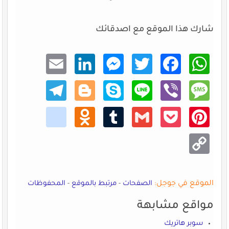
شارك هذا الموقع مع اصدقائك
Email
Linke
Mess
Twitt
Faceb
What
dIn
enger
er
ook
sApp
Teleg
Blogg
Skype
Line
Viber
Mess
ram
er
age
kik
Odno
Tumb
Gmail
Pocke
Pinte
klass
lr
t
rest
niki
Copy
Link
الموقع في جوجل:
الصفحات
-
مرتبط بالموقع
-
المحفوظات
مواقع مشابهة
سوبر هاتريك