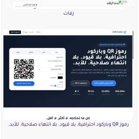
زفات
رموز QR وباركود احترافية. بلا قيود. بلا انتهاء صلاحية. للأبد.