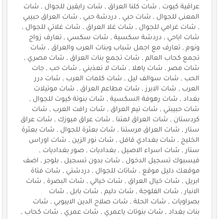
عراقية كيوت , شات كلنا العراق , شات رايقين للجوال , شات
المعنى للجوال , شات حبي , دردشة حبي , شات العراق حبيبي
, شات غرامي للجوال , شات غلا العراق , شات غلاتي للجوال ,
شات اباحي , دردشة سكسية , شات سكسي , تعارف زواج
ونوم , تعارف مع اجمل شباب وبنات العرب والعراق , شات
تجمع كحاب العالم , شات تجمع بنات العراق , شات مصري ,
شات مصر , شات ياهلا , شات لا تعذبني , شات حب , جات
الحب , شات سوالف ليل , شات كلمات العرب , شات درر
العرب , شات الابرز , شات مطاعم العراق , شات موتيلات
بغداد , شات رهوفة السكسية , شات بنوتة كيوت للجوال ,
شات حبيبتي , شات تيم العراق , شات رافت العرب , شات
كردستان , شات العراق لمتنا , شات عراق ميوزك , شات عراق
ستار , شات العراق مرستنا , شات بعثرة للجوال , شات بعثرة
الخليج , شات بغدادي قافل , شات نور الزين , شات اوراس
ستار , شات اسراء الاصيل , بغداديات , صور بغداديات ,
فيسبوك تسجيل الدخول , شات بدون تسجيل , بلوجر , اضف
موقعك دليل موقع , شاتات للجوال , دردشتي , شات فتاة
ابريل , شات خيال العراق , شات خيالي , شات البصرة , شات
الانبار , شات الفلوجة , شات دليم , شات بابل , شات
بصراويات , شات الحلة , شات صلاح الدين الايبوبي , شات
بنات بغداد , شات بنوتات ياعمري , شات عمري , شات كحاب ,