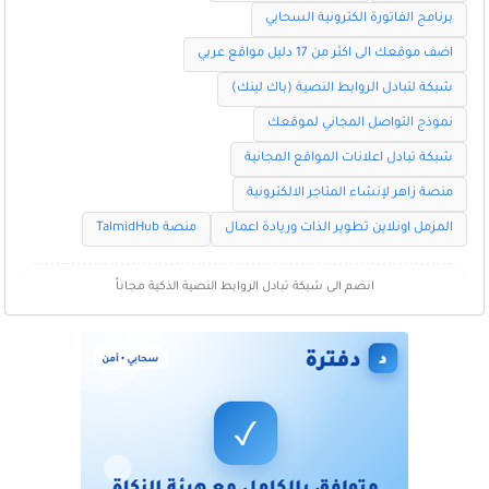
برنامج الفاتورة الكترونية السحابي
اضف موقعك الى اكثر من 17 دليل مواقع عربي
شبكة لتبادل الروابط النصية (باك لينك)
نموذج التواصل المجاني لموقعك
شبكة تبادل اعلانات المواقع المجانية
منصة زاهر لإنشاء المتاجر الالكترونية
المزمل اونلاين تطوير الذات وريادة اعمال
منصة TalmidHub
انضم الى شبكة تبادل الروابط النصية الذكية مجاناً