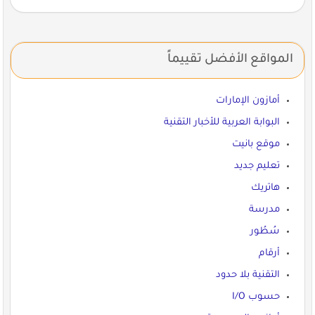
المواقع الأفضل تقييماً
أمازون الإمارات
البوابة العربية للأخبار التقنية
موقع بانيت
تعليم جديد
هاتريك
مدرسة
سُطُور
أرقام
التقنية بلا حدود
حسوب I/O