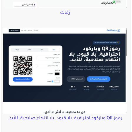
زفات
رموز QR وباركود احترافية. بلا قيود. بلا انتهاء صلاحية. للأبد.