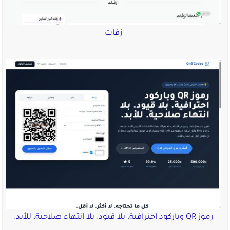
زفات
رموز QR وباركود احترافية. بلا قيود. بلا انتهاء صلاحية. للأبد.