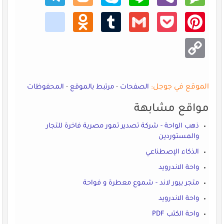
kik
Odno
Tumb
Gmail
Pocke
Pinte
klass
lr
t
rest
niki
Copy
Link
الموقع في جوجل:
الصفحات
-
مرتبط بالموقع
-
المحفوظات
مواقع مشابهة
ذهب الواحة - شركة تصدير تمور مصرية فاخرة للتجار
والمستوردين
الذكاء الإصطناعي
واحة الاندرويد
متجر بيور لاند - شموع معطرة و فواحة
واحة الاندرويد
واحة الكتب PDF