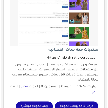
منتديات مكة سات الفضائية
https://makkah-sat.blogspot.com/
سوفت وير , ملف قنوات , كود تفعيل iptv , تفعيل سيرفر ,
حل مشكلات الرسيفر , اسعار الرسيفرات , فلاشة دامب
للرسيفر , احدث ترددات نايل سات , سيرفر سيسيكام cccam
مجانا للاعضاء
الزيارات: 10724 | التقييم: 0 | المقيّمين: 0 | الدولة:
مصر
| اللغة:
عربي
عرض كافة بيانات الموقع
زيارة الموقع مباشرة