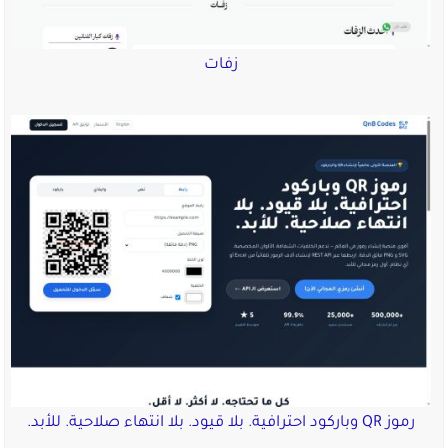
زفات
رموز QR وباركود احترافية. بلا قيود. بلا انتهاء صلاحية. للأبد.