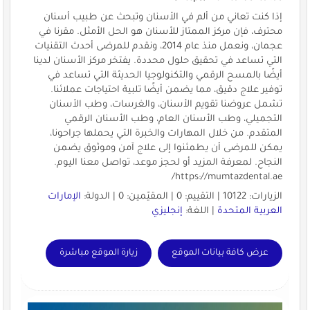
إذا كنت تعاني من ألم في الأسنان وتبحث عن طبيب أسنان
محترف، فإن مركز الممتاز للأسنان هو الحل الأمثل. مقرنا في
عجمان، ونعمل منذ عام 2014، ونقدم للمرضى أحدث التقنيات
التي تساعد في تحقيق حلول محددة. يفتخر مركز الأسنان لدينا
أيضًا بالمسح الرقمي والتكنولوجيا الحديثة التي تساعد في
توفير علاج دقيق، مما يضمن أيضًا تلبية احتياجات عملائنا.
تشمل عروضنا تقويم الأسنان، والغرسات، وطب الأسنان
التجميلي، وطب الأسنان العام، وطب الأسنان الرقمي
المتقدم. من خلال المهارات والخبرة التي يحملها جراحونا،
يمكن للمرضى أن يطمئنوا إلى علاج آمن وموثوق يضمن
النجاح. لمعرفة المزيد أو لحجز موعد، تواصل معنا اليوم.
https://mumtazdental.ae/
الزيارات: 10122 | التقييم: 0 | المقيّمين: 0 | الدولة:
الإمارات
العربية المتحدة
| اللغة:
إنجليزي
عرض كافة بيانات الموقع
زيارة الموقع مباشرة