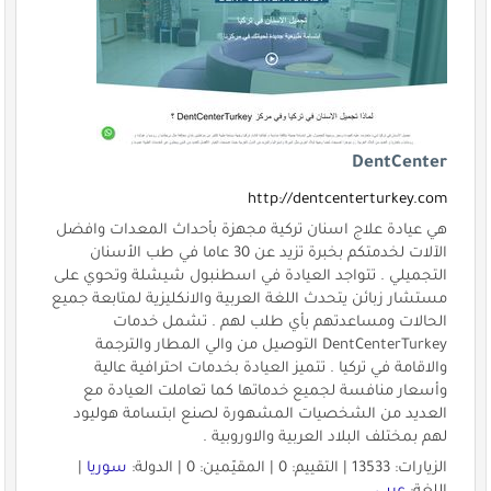
DentCenter
http://dentcenterturkey.com
هي عيادة علاج اسنان تركية مجهزة بأحداث المعدات وافضل
الآلات لخدمتكم بخبرة تزيد عن 30 عاما في طب الأسنان
التجميلي . تتواجد العيادة في اسطنبول شيشلة وتحوي على
مستشار زبائن يتحدث اللغة العربية والانكليزية لمتابعة جميع
الحالات ومساعدتهم بأي طلب لهم . تشمل خدمات
DentCenterTurkey التوصيل من والي المطار والترجمة
والاقامة في تركيا . تتميز العيادة بخدمات احترافية عالية
وأسعار منافسة لجميع خدماتها كما تعاملت العيادة مع
العديد من الشخصيات المشهورة لصنع ابتسامة هوليود
لهم بمختلف البلاد العربية والاوروبية .
الزيارات: 13533 | التقييم: 0 | المقيّمين: 0 | الدولة:
سوريا
|