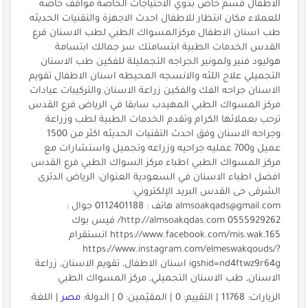
الاطفال قسم خاص بذوي الاحتياجات الخاصة مواقف خاصه
للعملاء مكان انتظار للاطفال احدث الاجهزة والتقنيات الحديثه
طب اسنان الاطفال مركزالمسواك الطبي لطب الاسنان فرع
القدس الخدمات الطبية ابتسامتك سر جمالك ابتسامة
هوليود فنير ولمونير الجراجه التجمليلة للفكين طب الاسنان
التجميلي علاج اللثه والانسجه المحيطه اسنان الاطفال تقويم
الاسنان جراحه الفك والفكين زراعة الاسنان والتركيبات عيادات
مركز المسواك الطبي المهيدب سابقا في الرياض فرع القدس
ترحب بعملائها الكرام وتقدم الخدمات الطبية لطب وزراعة
وجراحه الاسنان وفق احدث التقنيات الحديثه اكثر من 1500
عميل و700 عمليه جراحيه وزراعه وتجميل واستشارات مع
مركز المسواك الطبي اطباء مركز السواك الطبي فرع القدس
افضل اطباء الاسنان في السعودية العنوان: الرياض الدئرى
الشرقى حى القدس البريد الإلكتروني:
almsoakqads@gmail.com
هاتف : 0112401188 جوال :
0555929262 http://almsoakqdas.com/ فيس بوك
https://www.facebook.com/mis.wak.165 انستقرام
https://www.instagram.com/elmeswakqouds/?
igshid=nd4ftwz9r64g اسنان الاطفال, تقويم الاسنان, زراعة
الاسنان, طب الاسنان التجميلي, مركز المسواك الطبي
الزيارات: 11768 | التقييم: 0 | المقيّمين: 0 | الدولة:
مصر
| اللغة: