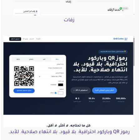
زفات
رموز QR وباركود احترافية. بلا قيود. بلا انتهاء صلاحية. للأبد.