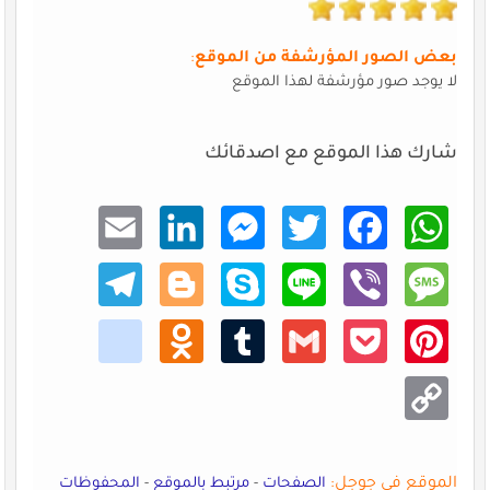
بعض الصور المؤرشفة من الموقع
:
لا يوجد صور مؤرشفة لهذا الموقع
شارك هذا الموقع مع اصدقائك
Email
Linke
Mess
Twitt
Faceb
What
dIn
enger
er
ook
sApp
Teleg
Blogg
Skype
Line
Viber
Mess
ram
er
age
kik
Odno
Tumb
Gmail
Pocke
Pinte
klass
lr
t
rest
niki
Copy
Link
الموقع في جوجل:
الصفحات
-
مرتبط بالموقع
-
المحفوظات