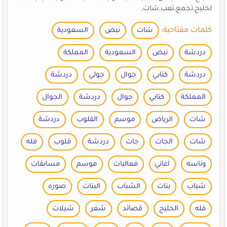
لخليج,تجمع,تعب,شات,
كلمات مفتاحية:
شات
نبض
السعودية
دردشة
نبض
السعودية
المملكة
دردشة
كتابي
جوال
جولي
دردشة
المملكة
كتابي
جوال
دردشة
الجوال
شات
الرياض
موسم
القلوب
دردشة
شات
الجات
جات
دردشة
قلوب
فله
وناسه
اغاني
فعاليات
موسم
مسابقات
شباب
بنات
الشباب
البنات
صوره
فله
الخليج
قصائد
شعر
شيلات