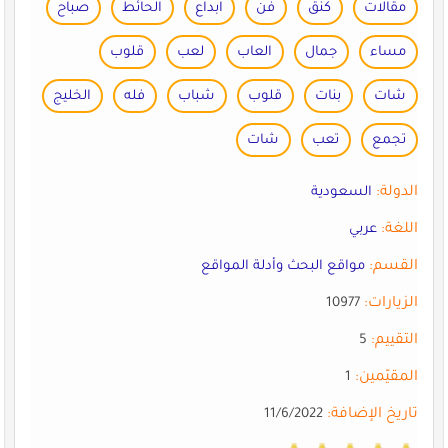
مقالات
كنق
فن
ابداع
الحائط
صباح
مساء
جمال
العاب
لعب
قلوب
شات
بنات
قلوب
شباب
فله
الخليج
تجمع
تعب
شات
الدولة:
السعودية
اللغة:
عربي
القسم:
مواقع البحث وأدلة المواقع
الزيارات:
10977
التقييم:
5
المقيّمين:
1
تاريخ الإضافة:
11/6/2022