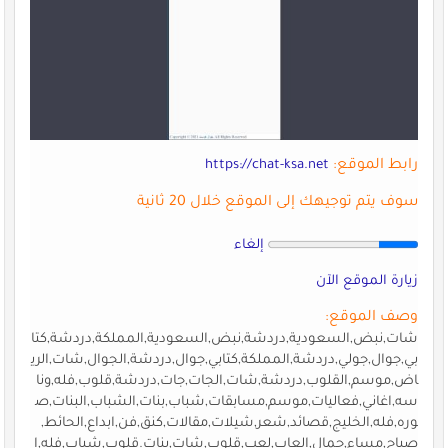
رابط الموقع:
https://chat-ksa.net
سوف يتم توجيهك إلى الموقع خلال 20 ثانية
إلغاء
زيارة الموقع الآن
وصف الموقع:
شات,نبض,السعودية,دردشة,نبض,السعودية,المملكة,دردشة,كتا
بي,جوال,جولي,دردشة,المملكة,كتابي,جوال,دردشة,الجوال,شات,الري
اض,موسم,القلوب,دردشة,شات,الجات,جات,دردشة,قلوب,فله,ونا
سه,اغاني,فعاليات,موسم,مسابقات,شباب,بنات,الشباب,البنات,ص
وره,فله,الخليج,قصائد,شعر,شيلات,مقالات,كنق,فن,ابداع,الحائط,
صباح,مساء,جمال,العاب,لعب,قلوب,شات,بنات.قلوب,شباب,فله,ا