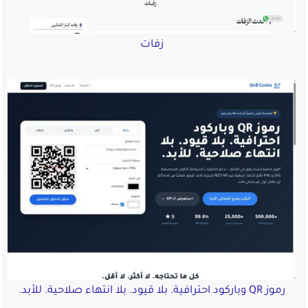
زفات
رموز QR وباركود احترافية. بلا قيود. بلا انتهاء صلاحية. للأبد.