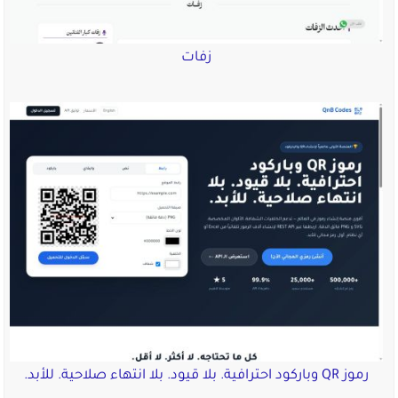
زفات
رموز QR وباركود احترافية. بلا قيود. بلا انتهاء صلاحية. للأبد.