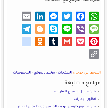
شارك هذا الموقع مع اصدقائك
Email
Linke
Mess
Twitt
Faceb
What
dIn
enger
er
ook
sApp
Teleg
Blogg
Skype
Line
Viber
Mess
ram
er
age
kik
Odno
Tumb
Gmail
Pocke
Pinte
klass
lr
t
rest
niki
Copy
Link
الموقع في جوجل:
الصفحات
-
مرتبط بالموقع
-
المحفوظات
مواقع مشابهة
شركة الحل السريع الإماراتية
أمازون الإمارات
شركة سوبر هاوس لتركيب الجبس بورد واعمال الصبغ