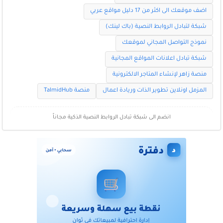
اضف موقعك الى اكثر من 17 دليل مواقع عربي
شبكة لتبادل الروابط النصية (باك لينك)
نموذج التواصل المجاني لموقعك
شبكة تبادل اعلانات المواقع المجانية
منصة زاهر لإنشاء المتاجر الالكترونية
المزمل اونلاين تطوير الذات وريادة اعمال
منصة TalmidHub
انضم الى شبكة تبادل الروابط النصية الذكية مجاناً