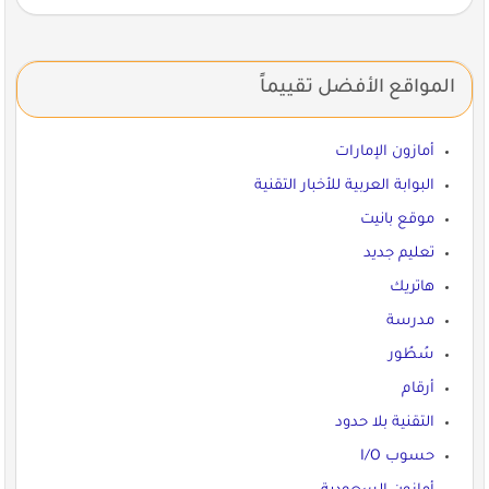
المواقع الأفضل تقييماً
أمازون الإمارات
البوابة العربية للأخبار التقنية
موقع بانيت
تعليم جديد
هاتريك
مدرسة
سُطُور
أرقام
التقنية بلا حدود
حسوب I/O