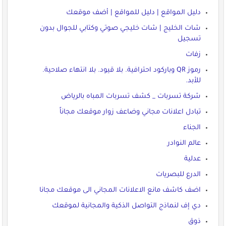
دليل المواقع | دليل للمواقع | أضف موقعك
شات الخليج | شات خليجي صوتي وكتابي للجوال بدون
تسجيل
زفات
رموز QR وباركود احترافية. بلا قيود. بلا انتهاء صلاحية.
للأبد.
شركة تسربات _ كشف تسربات المباه بالرياض
تبادل اعلانات مجاني وضاعف زوار موقعك مجاناً
الجناء
عالم النوادر
عدلية
الدرع للبصريات
اضف كاشف مانع الاعلانات المجاني الى موقعك مجانا
دي إف لنماذج التواصل الذكية والمجانية لموقعك
ذوق