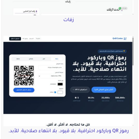
زفات
رموز QR وباركود احترافية. بلا قيود. بلا انتهاء صلاحية. للأبد.