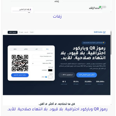
زفات
رموز QR وباركود احترافية. بلا قيود. بلا انتهاء صلاحية. للأبد.