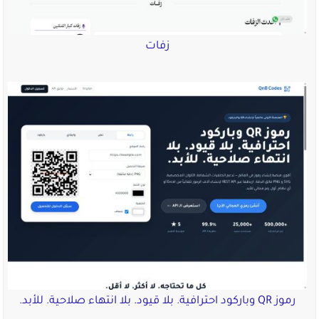
زفات
رموز QR وباركود احترافية. بلا قيود. بلا انتهاء صلاحية. للأبد.