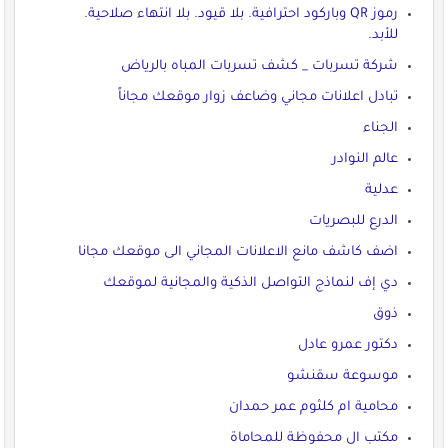
رموز QR وباركود احترافية. بلا قيود. بلا انتهاء صلاحية.
للأبد.
شركة تسربات _ كشف تسربات المباه بالرياض
تبادل اعلانات مجاني وضاعف زوار موقعك مجاناً
الجناء
عالم النوادر
عدلية
الدرع للبصريات
اضف كاشف مانع الاعلانات المجاني الى موقعك مجانا
دي إف لنماذج التواصل الذكية والمجانية لموقعك
ذوق
دكتور عمرو عادل
موسوعة سقنشو
محامية ام كلثوم عمر حمدان
مكتب ال محفوظة للمحاماة