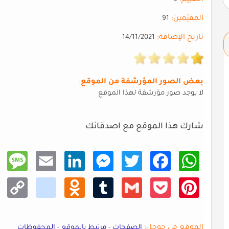
المقيّمين:
91
تاريخ الإضافة:
14/11/2021
بعض الصور المؤرشفة من الموقع
:
لا يوجد صور مؤرشفة لهذا الموقع
شارك هذا الموقع مع اصدقائك
Mess
Email
Linke
Mess
Twitt
Faceb
What
age
dIn
enger
er
ook
sApp
Copy
kik
Odno
Tumb
Gmail
Pocke
Pinte
Link
klass
lr
t
rest
niki
الموقع في جوجل:
الصفحات
-
مرتبط بالموقع
-
المحفوظات