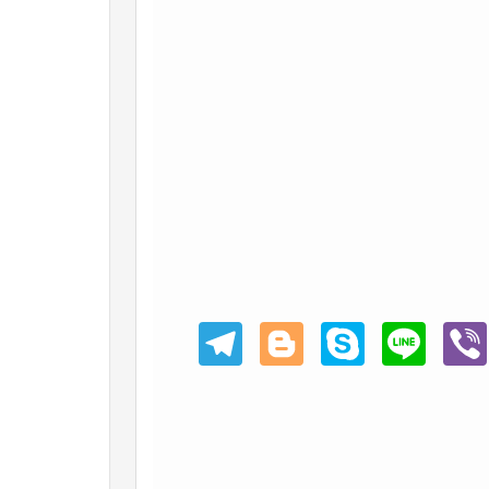
Teleg
Blogg
Skype
Line
Viber
ram
er