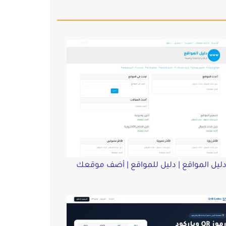
ليل المواقع | دليل للمواقع | أضف موقعك