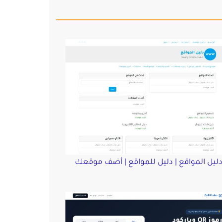
ليل المواقع | دليل للمواقع | أضف موقعك