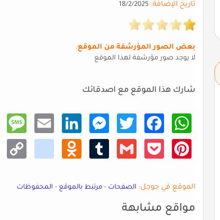
تاريخ الإضافة:
18/2/2025
بعض الصور المؤرشفة من الموقع
:
لا يوجد صور مؤرشفة لهذا الموقع
شارك هذا الموقع مع اصدقائك
Mess
Email
Linke
Mess
Twitt
Faceb
What
age
dIn
enger
er
ook
sApp
Copy
kik
Odno
Tumb
Gmail
Pocke
Pinte
Link
klass
lr
t
rest
niki
الموقع في جوجل:
الصفحات
-
مرتبط بالموقع
-
المحفوظات
مواقع مشابهة