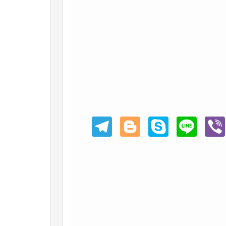
Teleg
Blogg
Skype
Line
Viber
ram
er