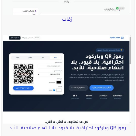
زفات
رموز QR وباركود احترافية. بلا قيود. بلا انتهاء صلاحية. للأبد.