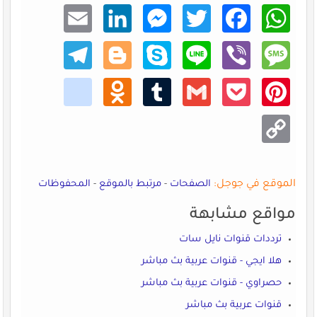
Email
Linke
Mess
Twitt
Faceb
What
dIn
enger
er
ook
sApp
Teleg
Blogg
Skype
Line
Viber
Mess
ram
er
age
kik
Odno
Tumb
Gmail
Pocke
Pinte
klass
lr
t
rest
niki
Copy
Link
الموقع في جوجل:
الصفحات
-
مرتبط بالموقع
-
المحفوظات
مواقع مشابهة
ترددات قنوات نايل سات
هلا ايجي - قنوات عربية بث مباشر
حصراوي - قنوات عربية بث مباشر
قنوات عربية بث مباشر