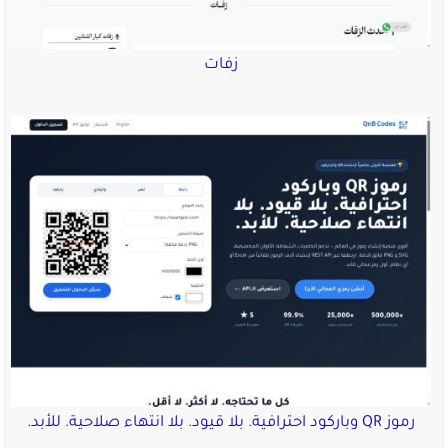
زفات
رموز QR وباركود احترافية. بلا قيود. بلا انتهاء صلاحية. للأبد.