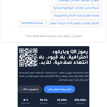
نموذج التواصل المجاني لموقعك
شبكة تبادل اعلانات المواقع المجانية
منصة زاهر لإنشاء المتاجر الالكترونية
المزمل اونلاين تطوير الذات وريادة اعمال
منصة TalmidHub
انضم الى شبكة تبادل الروابط النصية الذكية مجاناً