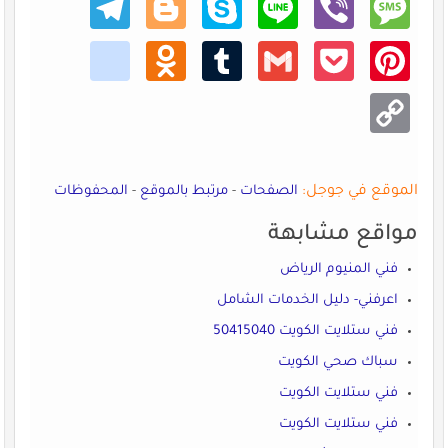
ram
er
age
kik
Odno
Tumb
Gmail
Pocke
Pinte
klass
lr
t
rest
niki
Copy
Link
الموقع في جوجل:
الصفحات
-
مرتبط بالموقع
-
المحفوظات
مواقع مشابهة
فني المنيوم الرياض
اعرفني- دليل الخدمات الشامل
فني ستلايت الكويت 50415040
سباك صحي الكويت
فني ستلايت الكويت
فني ستلايت الكويت