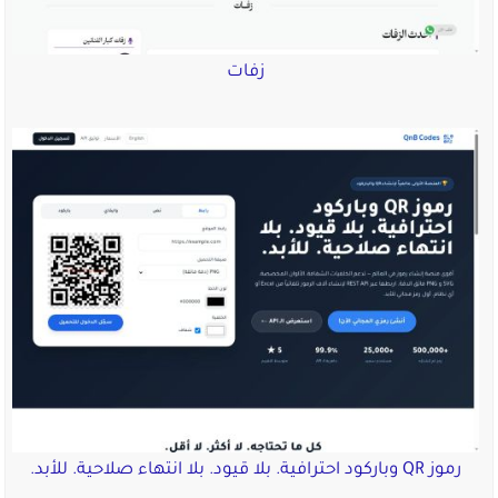
زفات
رموز QR وباركود احترافية. بلا قيود. بلا انتهاء صلاحية. للأبد.