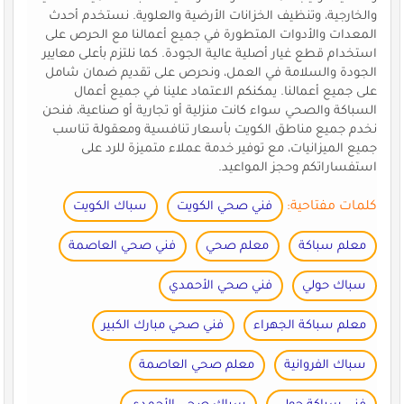
والخارجية، وتنظيف الخزانات الأرضية والعلوية. نستخدم أحدث
المعدات والأدوات المتطورة في جميع أعمالنا مع الحرص على
استخدام قطع غيار أصلية عالية الجودة. كما نلتزم بأعلى معايير
الجودة والسلامة في العمل، ونحرص على تقديم ضمان شامل
على جميع أعمالنا. يمكنكم الاعتماد علينا في جميع أعمال
السباكة والصحي سواء كانت منزلية أو تجارية أو صناعية، فنحن
نخدم جميع مناطق الكويت بأسعار تنافسية ومعقولة تناسب
جميع الميزانيات، مع توفير خدمة عملاء متميزة للرد على
استفساراتكم وحجز المواعيد.
كلمات مفتاحية:
فني صحي الكويت
سباك الكويت
معلم سباكة
معلم صحي
فني صحي العاصمة
سباك حولي
فني صحي الأحمدي
معلم سباكة الجهراء
فني صحي مبارك الكبير
سباك الفروانية
معلم صحي العاصمة