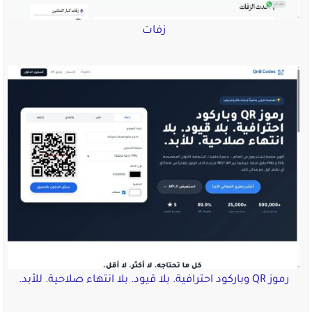
زفات
رموز QR وباركود احترافية. بلا قيود. بلا انتهاء صلاحية. للأبد.