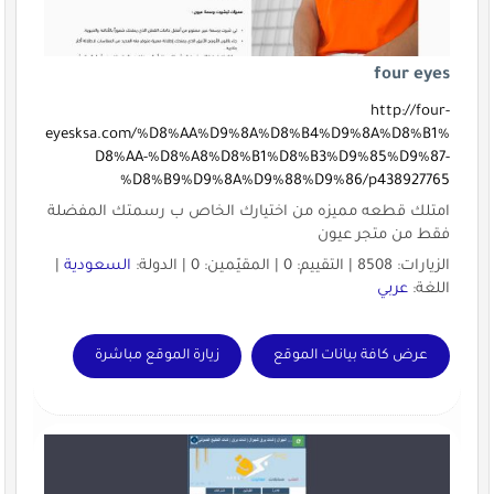
four eyes
http://four-
eyesksa.com/%D8%AA%D9%8A%D8%B4%D9%8A%D8%B1%
D8%AA-%D8%A8%D8%B1%D8%B3%D9%85%D9%87-
%D8%B9%D9%8A%D9%88%D9%86/p438927765
امتلك قطعه مميزه من اختيارك الخاص ب رسمتك المفضلة
فقط من متجر عيون
الزيارات: 8508 | التقييم: 0 | المقيّمين: 0 | الدولة:
السعودية
|
اللغة:
عربي
عرض كافة بيانات الموقع
زيارة الموقع مباشرة