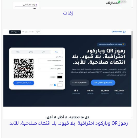
زفات
رموز QR وباركود احترافية. بلا قيود. بلا انتهاء صلاحية. للأبد.