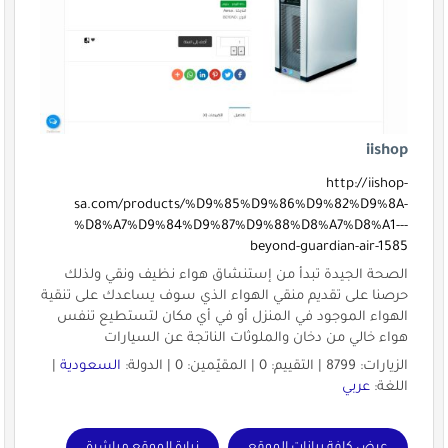
iishop
http://iishop-
sa.com/products/%D9%85%D9%86%D9%82%D9%8A-
%D8%A7%D9%84%D9%87%D9%88%D8%A7%D8%A1---
beyond-guardian-air-1585
الصحة الجيدة تبدأ من إستنشاق هواء نظيف ونقي ولذلك
حرصنا على تقديم منقي الهواء الذي سوف يساعدك على تنقية
الهواء الموجود في المنزل أو في أي مكان لتستطيع تنفس
هواء خالي من دخان والملوثات الناتجة عن السيارات
الزيارات: 8799 | التقييم: 0 | المقيّمين: 0 | الدولة:
السعودية
|
اللغة:
عربي