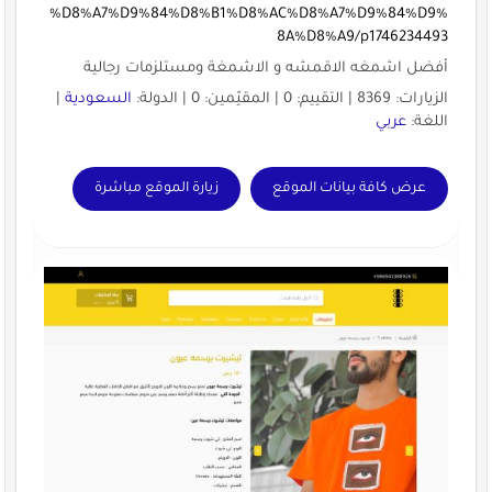
%D8%A7%D9%84%D8%B1%D8%AC%D8%A7%D9%84%D9%
8A%D8%A9/p1746234493
أفضل اشمغه الاقمشه و الاشمغة ومستلزمات رجالية
الزيارات: 8369 | التقييم: 0 | المقيّمين: 0 | الدولة:
السعودية
|
اللغة:
عربي
عرض كافة بيانات الموقع
زيارة الموقع مباشرة