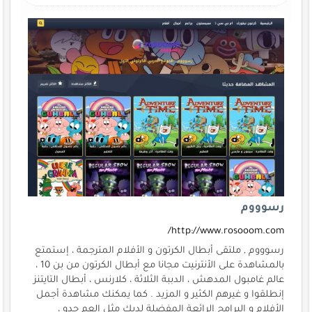
رسوووم
http://www.rosooom.com/
رسوووم , ملتقى أبطال الكرتون و الأفلام المترجمة ، إستمتع
بالمشاهدة على الأنترنيت مجانا مع أبطال الكرتون من بن 10 ،
عالم غامبول المدهش ، الدببة الثلاثة ، كلارنس ، أبطال التايتنز
إنطلقوا و غيرهم الكثير و المزيد . كما يمكنك مشاهدة أجمل
الأفلام و البرامج الرائعة المفضلة لديك مثل العم جدو ،