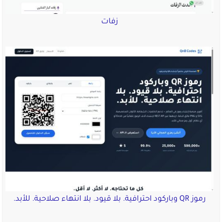
زفات
رموز QR وباركود احترافية. بلا قيود. بلا انتهاء صلاحية. للأبد.