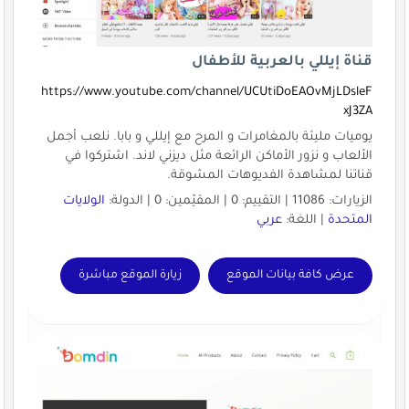
قناة إيللي بالعربية للأطفال
https://www.youtube.com/channel/UCUtiDoEAOvMjLDsleF
xJ3ZA
يوميات مليئة بالمغامرات و المرح مع إيللي و بابا. نلعب أجمل
الألعاب و نزور الأماكن الرائعة مثل ديزني لاند. اشتركوا في
قناتنا لمشاهدة الفديوهات المشوقة.
الزيارات: 11086 | التقييم: 0 | المقيّمين: 0 | الدولة:
الولايات
المتحدة
| اللغة:
عربي
عرض كافة بيانات الموقع
زيارة الموقع مباشرة